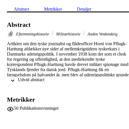
Abstract
Metrikker
Detaljer
Abstract
Efterretningshistorie
Militærhistorie
Anden Verdenskrig
Artiklen om den tyske journalist og flådeofficer Horst von Pflugk-
Harttung afdækker nye sider af mellemkrigstidens tyskerkurs i 
Danmarks udenrigspolitik. I november 1938 kom det som et chok 
for regering og offentlighed, at den mediekendte tyske 
korrespondent Pflugk-Harttung havde drevet militær spionage mod 
Tysklands fjender fra dansk jord. Pflugk-Harttung fik en 
fængselsdom på halvandet år, men blev af udenrigspolitiske grunde 
 Udvid abstract 
diskret løsladt efter kun en tredjedel af afsoningens forløb. Et 
nærstudie viser, at Pflugk-Harttung reelt havde været regeringens 
uformelt tilknyttede sikkerhedspolitiske rådgiver siden 1933. Målet 
fra dansk side havde været en varm kontakt til Berlin. Gevinsterne 
Metrikker
skulle være, at Pflugk-Harttung kunne tale Danmarks sag i Berlin 
(navnlig i det prækære grænsespørgsmål) og samtidig hjælpe 
50
Publikationsvisninger
regeringen med at udpege bilaterale politikområder, som kunne 
skabe dansk goodwill i det krigsoprustende Tyskland. Lykkedes 
planen, kunne regeringen gentage udenrigsminister Scavenius' 
aktive neutralitetslinje, der havde holdt Danmark fri af 