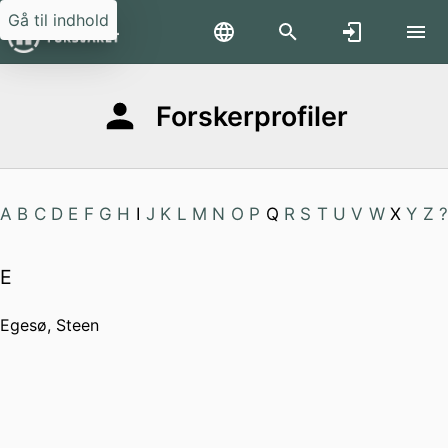
Gå til indhold
Forskerprofiler
A
B
C
D
E
F
G
H
I
J
K
L
M
N
O
P
Q
R
S
T
U
V
W
X
Y
Z
?
E
Egesø, Steen