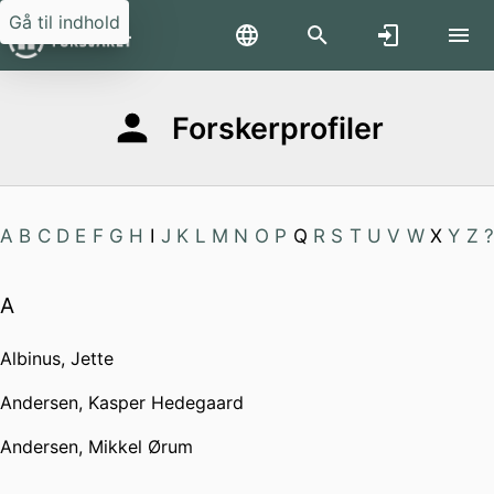
Gå til indhold
Forskerprofiler
A
B
C
D
E
F
G
H
I
J
K
L
M
N
O
P
Q
R
S
T
U
V
W
X
Y
Z
?
A
Albinus, Jette
Andersen, Kasper Hedegaard
Andersen, Mikkel Ørum