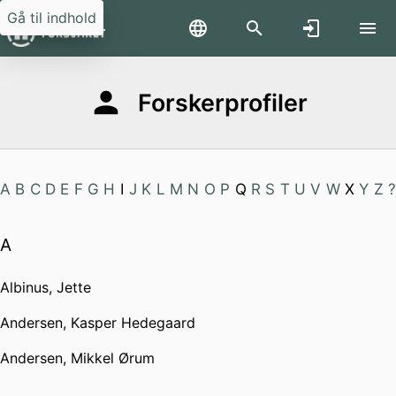
Gå til indhold
Forskerprofiler
A
B
C
D
E
F
G
H
I
J
K
L
M
N
O
P
Q
R
S
T
U
V
W
X
Y
Z
?
A
Albinus, Jette
Andersen, Kasper Hedegaard
Andersen, Mikkel Ørum