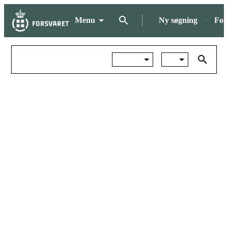
Menu
Ny søgning
For
Søg efter forsker
Forskere
Alle