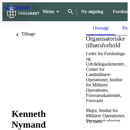
Gå til indhold
Menu
Ny søgning
Forskni
Oversigt
Proj
Tilbage
Organisatoriske
tilhørsforhold
Leder for Forsknings-
og
Udviklingselementet ,
Center for
Landmilitære
Operationer,
Institut
for Militære
Operationer,
Forsvarsakademiet,
Forsvaret
Major,
Institut for
Kenneth
Militære Operationer,
Forsvarsakademiet,
Vis mere
Nymand
Forsvaret